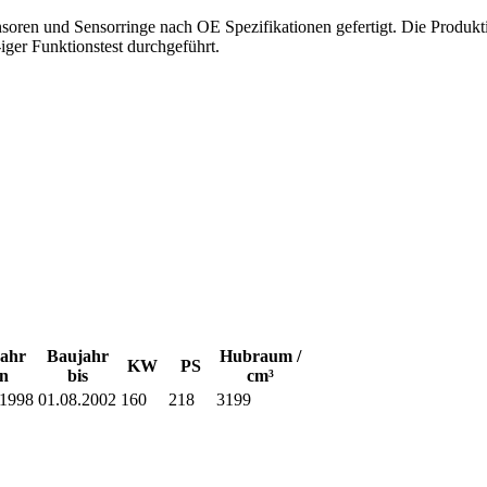
 und Sensorringe nach OE Spezifikationen gefertigt. Die Produktion 
ger Funktionstest durchgeführt.
ahr
Baujahr
Hubraum /
KW
PS
n
bis
cm³
.1998
01.08.2002
160
218
3199