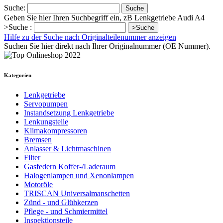
Suche:
Suche
Geben Sie hier Ihren Suchbegriff ein, zB Lenkgetriebe Audi A4
>Suche :
>Suche
Hilfe zu der Suche nach Originalteilenummer anzeigen
Suchen Sie hier direkt nach Ihrer Originalnummer (OE Nummer).
Kategorien
Lenkgetriebe
Servopumpen
Instandsetzung Lenkgetriebe
Lenkungsteile
Klimakompressoren
Bremsen
Anlasser & Lichtmaschinen
Filter
Gasfedern Koffer-/Laderaum
Halogenlampen und Xenonlampen
Motoröle
TRISCAN Universalmanschetten
Zünd - und Glühkerzen
Pflege - und Schmiermittel
Inspektionsteile