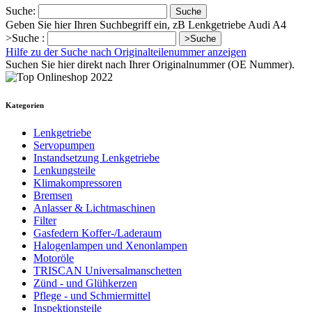
Suche:
Suche
Geben Sie hier Ihren Suchbegriff ein, zB Lenkgetriebe Audi A4
>Suche :
>Suche
Hilfe zu der Suche nach Originalteilenummer anzeigen
Suchen Sie hier direkt nach Ihrer Originalnummer (OE Nummer).
Kategorien
Lenkgetriebe
Servopumpen
Instandsetzung Lenkgetriebe
Lenkungsteile
Klimakompressoren
Bremsen
Anlasser & Lichtmaschinen
Filter
Gasfedern Koffer-/Laderaum
Halogenlampen und Xenonlampen
Motoröle
TRISCAN Universalmanschetten
Zünd - und Glühkerzen
Pflege - und Schmiermittel
Inspektionsteile