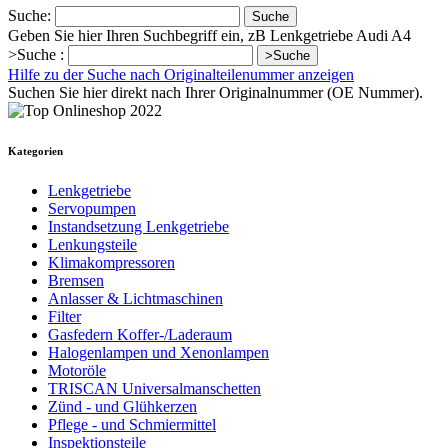
Suche:
Suche
Geben Sie hier Ihren Suchbegriff ein, zB Lenkgetriebe Audi A4
>Suche :
>Suche
Hilfe zu der Suche nach Originalteilenummer anzeigen
Suchen Sie hier direkt nach Ihrer Originalnummer (OE Nummer).
Kategorien
Lenkgetriebe
Servopumpen
Instandsetzung Lenkgetriebe
Lenkungsteile
Klimakompressoren
Bremsen
Anlasser & Lichtmaschinen
Filter
Gasfedern Koffer-/Laderaum
Halogenlampen und Xenonlampen
Motoröle
TRISCAN Universalmanschetten
Zünd - und Glühkerzen
Pflege - und Schmiermittel
Inspektionsteile