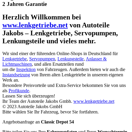
2 Jahren Garantie
Herzlich Willkommen bei
www.lenkgetriebe.net
von Autoteile
Jakobs – Lenkgetriebe, Servopumpen,
Lenkungsteile und vieles mehr.
Wir sind einer der führenden Online-Shops in Deutschland für
Lenkgetriebe
,
Servopumpen
,
Lenkungsteile
,
Anlasser &
Lichtmaschinen
, und allen Ersatzteilen rund
um die
Inspektion
von Fahrzeugen. Außerdem bieten wir auch die
Instandsetzung
von Ihrem alten Lenkgetriebe in unserem eigenen
Werk an.
Besondere Preisvorteile und Extra-Service bekommen Sie von uns
als
Profikunde
.
Lassen Sie sich überzeugen!
Ihr Team der Autoteile Jakobs Gmbh.
www.lenkgetriebe.net
© 2023 Autoteile Jakobs GmbH
Bitte wählen Sie Ihr Fahrzeug, bevor Sie fortfahren.
Angebotsanfrage an
Classic Depot 54
Bitte teilen Sie uns Ihre
Fahrzeugdaten
und Ihren
Wunschtermin