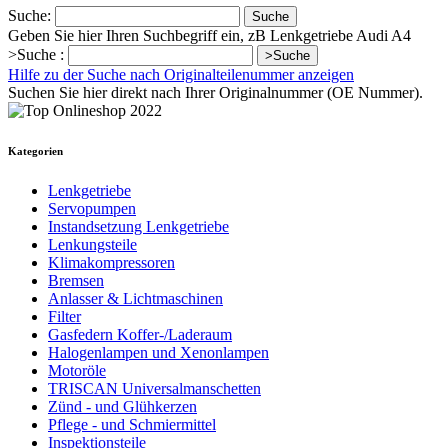
Suche:
Suche
Geben Sie hier Ihren Suchbegriff ein, zB Lenkgetriebe Audi A4
>Suche :
>Suche
Hilfe zu der Suche nach Originalteilenummer anzeigen
Suchen Sie hier direkt nach Ihrer Originalnummer (OE Nummer).
Kategorien
Lenkgetriebe
Servopumpen
Instandsetzung Lenkgetriebe
Lenkungsteile
Klimakompressoren
Bremsen
Anlasser & Lichtmaschinen
Filter
Gasfedern Koffer-/Laderaum
Halogenlampen und Xenonlampen
Motoröle
TRISCAN Universalmanschetten
Zünd - und Glühkerzen
Pflege - und Schmiermittel
Inspektionsteile