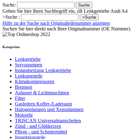
Suche:
Suche
Geben Sie hier Ihren Suchbegriff ein, zB Lenkgetriebe Audi A4
>Suche :
>Suche
Hilfe zu der Suche nach Originalteilenummer anzeigen
Suchen Sie hier direkt nach Ihrer Originalnummer (OE Nummer).
Kategorien
Lenkgetriebe
Servopumpen
Instandsetzung Lenkgetriebe
Lenkungsteile
Klimakompressoren
Bremsen
Anlasser & Lichtmaschinen
Filter
Gasfedern Koffer-/Laderaum
Halogenlampen und Xenonlampen
Motoröle
TRISCAN Universalmanschetten
Zünd - und Glühkerzen
Pflege - und Schmiermittel
Inspektionsteile