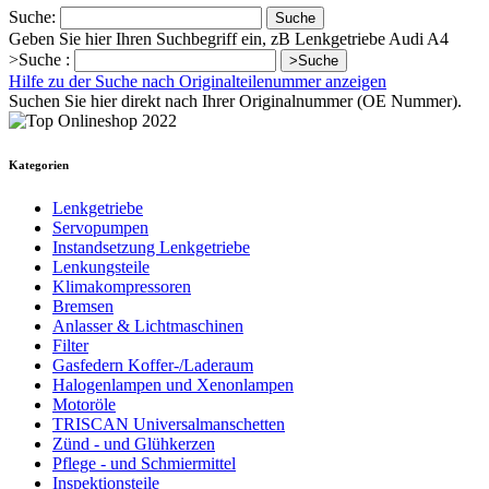
Suche:
Suche
Geben Sie hier Ihren Suchbegriff ein, zB Lenkgetriebe Audi A4
>Suche :
>Suche
Hilfe zu der Suche nach Originalteilenummer anzeigen
Suchen Sie hier direkt nach Ihrer Originalnummer (OE Nummer).
Kategorien
Lenkgetriebe
Servopumpen
Instandsetzung Lenkgetriebe
Lenkungsteile
Klimakompressoren
Bremsen
Anlasser & Lichtmaschinen
Filter
Gasfedern Koffer-/Laderaum
Halogenlampen und Xenonlampen
Motoröle
TRISCAN Universalmanschetten
Zünd - und Glühkerzen
Pflege - und Schmiermittel
Inspektionsteile