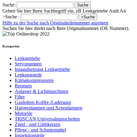
Suche:
Suche
Geben Sie hier Ihren Suchbegriff ein, zB Lenkgetriebe Audi A4
>Suche :
>Suche
Hilfe zu der Suche nach Originalteilenummer anzeigen
Suchen Sie hier direkt nach Ihrer Originalnummer (OE Nummer).
Kategorien
Lenkgetriebe
Servopumpen
Instandsetzung Lenkgetriebe
Lenkungsteile
Klimakompressoren
Bremsen
Anlasser & Lichtmaschinen
Filter
Gasfedern Koffer-/Laderaum
Halogenlampen und Xenonlampen
Motoröle
TRISCAN Universalmanschetten
Zünd - und Glühkerzen
Pflege - und Schmiermittel
Inspektionsteile