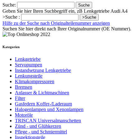
Suche:
Suche
Geben Sie hier Ihren Suchbegriff ein, zB Lenkgetriebe Audi A4
>Suche :
>Suche
Hilfe zu der Suche nach Originalteilenummer anzeigen
Suchen Sie hier direkt nach Ihrer Originalnummer (OE Nummer).
Kategorien
Lenkgetriebe
Servopumpen
Instandsetzung Lenkgetriebe
Lenkungsteile
Klimakompressoren
Bremsen
Anlasser & Lichtmaschinen
Filter
Gasfedern Koffer-/Laderaum
Halogenlampen und Xenonlampen
Motoröle
TRISCAN Universalmanschetten
Zünd - und Glühkerzen
Pflege - und Schmiermittel
Inspektionsteile