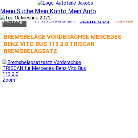
SEHR GUT
CHNET
.org
15.329 Bewertungen
Hinweise
Menü
Suche
Mein Konto
Mein Auto
SEHR GUT
CHNET
.org
15.329 Bewertungen
Hinweise
BREMSBELÄGE VORDERACHSE MERCEDES-
BENZ VITO BUS 113 2.0 TRISCAN
BREMSBELAGSATZ
Zoom