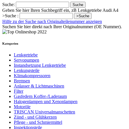
Suche:
Suche
Geben Sie hier Ihren Suchbegriff ein, zB Lenkgetriebe Audi A4
>Suche :
>Suche
Hilfe zu der Suche nach Originalteilenummer anzeigen
Suchen Sie hier direkt nach Ihrer Originalnummer (OE Nummer).
Kategorien
Lenkgetriebe
Servopumpen
Instandsetzung Lenkgetriebe
Lenkungsteile
Klimakompressoren
Bremsen
Anlasser & Lichtmaschinen
Filter
Gasfedern Koffer-/Laderaum
Halogenlampen und Xenonlampen
Motoröle
TRISCAN Universalmanschetten
Zünd - und Glühkerzen
Pflege - und Schmiermittel
Inspektionsteile