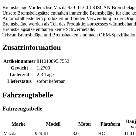
Bremsbeläge Vorderachse Mazda 929 III 3.0 TRISCAN Bremsbelags
Unsere Bremsbelagsätze enthalten immer die Bremsbeläge für eine k
Automobilherstellern produziert und finden Verwendung in der Orig
Bremsbeläge werden als Teil des Produktionsprozesses wärmebehandelt
Bremsbelagsätze enthalten keine Schwermetalle.
Triscan Bremsbeläge und Bremsbacken sind nach OEM-Spezifikatione
Zusatzinformation
Artikelnummer
811010895.7552
Gewicht
1.2700
Lieferzeit
2-3 Tage
Lieferstatus
sofort lieferbar
Fahrzeugtabelle
Fahrzeugtabelle
Bauj
Marke
Modell
Motor
Plattform
vo
Mazda
929 III
3.0
HC
01.01