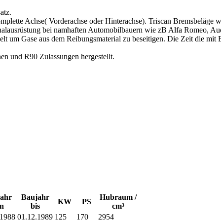
atz.
omplette Achse( Vorderachse oder Hinterachse). Triscan Bremsbeläge
inalausrüstung bei namhaften Automobilbauern wie zB Alfa Romeo, Aud
 um Gase aus dem Reibungsmaterial zu beseitigen. Die Zeit die mit Ei
n und R90 Zulassungen hergestellt.
ahr
Baujahr
Hubraum /
KW
PS
n
bis
cm³
.1988
01.12.1989
125
170
2954