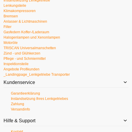
Instandsetzung Lenkgetriebe
Lenkungsteile
Klimakompressoren
Bremsen
Anlasser & Lichtmaschinen
Filter
Gasfedern Koffer-/Laderaum
Halogenlampen und Xenonlampen
Motoröle
TRISCAN Universalmanschetten
Zünd - und Glühkerzen
Pflege - und Schmiermittel
Inspektionsteile
Angebote Profikunden
_Landingpage_Lenkgetriebe Transporter
Kundenservice
Garantieerklärung
Instandsetzung Ihres Lenkgetriebes
Zahlung
Versandinfo
Hilfe & Support
Kontakt