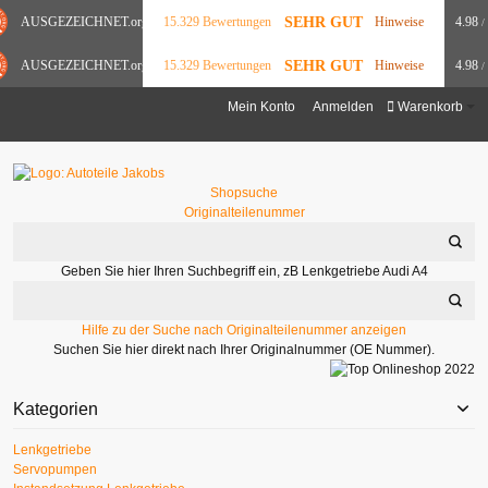
SEHR GUT
AUSGEZEICHNET
.org
15.329 Bewertungen
Hinweise
4.98
/
SEHR GUT
AUSGEZEICHNET
.org
15.329 Bewertungen
Hinweise
4.98
/
Mein Konto
Anmelden
Warenkorb
Shopsuche
Originalteilenummer
Geben Sie hier Ihren Suchbegriff ein, zB Lenkgetriebe Audi A4
Hilfe zu der Suche nach Originalteilenummer anzeigen
Suchen Sie hier direkt nach Ihrer Originalnummer (OE Nummer).
Kategorien
Lenkgetriebe
Servopumpen