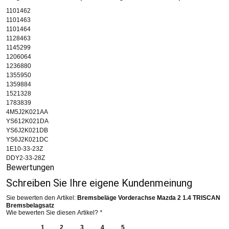
1101462
1101463
1101464
1128463
1145299
1206064
1236880
1355950
1359884
1521328
1783839
4M5J2K021AA
YS612K021DA
YS6J2K021DB
YS6J2K021DC
1E10-33-23Z
DDY2-33-28Z
Bewertungen
Schreiben Sie Ihre eigene Kundenmeinung
Sie bewerten den Artikel:
Bremsbeläge Vorderachse Mazda 2 1.4 TRISCAN
Bremsbelagsatz
Wie bewerten Sie diesen Artikel?
*
1
2
3
4
5