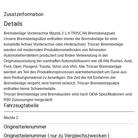
Zusatzinformation
Details
Bremsbeläge Vorderachse Mazda 2 1.4 TRISCAN Bremsbelagsatz.
Unsere Bremsbelagsätze enthalten immer die Bremsbeläge für eine
komplette Achse( Vorderachse oder Hinterachse). Triscan Bremsbeläge
werden mit modernsten Produktionsmethoden von führenden
Automobilherstellern produziert und finden Verwendung in der
Originalausrüstung bei namhaften Automobilbauern wie zB Alfa Romeo, Audi,
Ford, Opel, Peugeot, Toyota, Volvo und VAG. Alle Triscan Bremsbeläge
werden als Teil des Produktionsprozesses wärmebehandelt um Gase aus
dem Reibungsmaterial zu beseitigen. Die Zeit die mit Einfahren der
Bremsbeläge vergeht, wird hiermit verkürzt. Triscan Bremsbelagsätze
enthalten keine Schwermetalle.
Triscan Bremsbeläge und Bremsbacken sind nach OEM-Spezifikationen und
R90 Zulassungen hergestellt.
Fahrzeugtabelle
Mazda 2
Originalteilenummer
Originalteilenummer ( nur zu Vergleichszwecken )