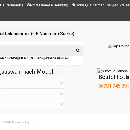
 Deutschlands)
Professionelle Beratung
Hohe Qualität zu günstigen Preise
inalteilenummer (OE Nummern Suche)
ren Suchbegriff ein, zB Lenkgetriebe Audi A4
gauswahl nach Modell
Bestellhotli
06831 945 897
 TRISCAN Bremsbelagsatz