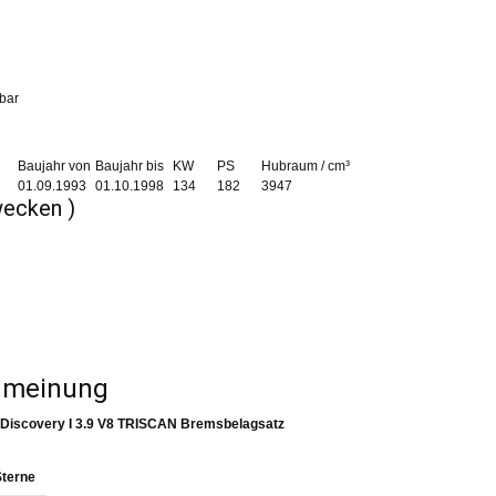
rbar
Baujahr von
Baujahr bis
KW
PS
Hubraum / cm³
01.09.1993
01.10.1998
134
182
3947
wecken )
enmeinung
Discovery I 3.9 V8 TRISCAN Bremsbelagsatz
Sterne