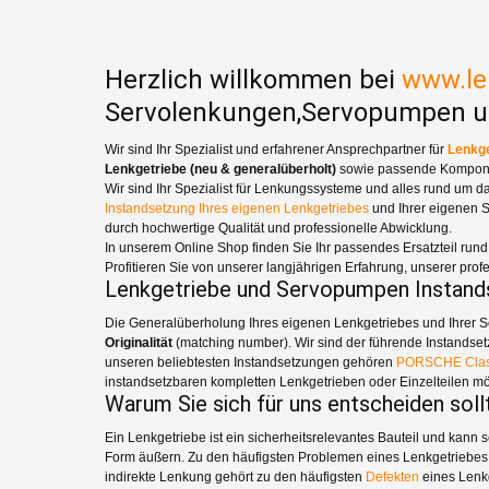
Herzlich willkommen bei
www.le
Servolenkungen,Servopumpen u
Wir sind Ihr Spezialist und erfahrener Ansprechpartner für
Lenkge
Lenkgetriebe (neu & generalüberholt)
sowie passende Kompon
Wir sind Ihr Spezialist für Lenkungssysteme und alles rund um d
Instandsetzung Ihres eigenen Lenkgetriebes
und Ihrer eigenen S
durch hochwertige Qualität und professionelle Abwicklung.
In unserem Online Shop finden Sie Ihr passendes Ersatzteil run
Profitieren Sie von unserer langjährigen Erfahrung, unserer pr
Lenkgetriebe und Servopumpen Instan
Die Generalüberholung Ihres eigenen Lenkgetriebes und Ihrer Serv
Originalität
(matching number). Wir sind der führende Instandset
unseren beliebtesten Instandsetzungen gehören
PORSCHE Clas
instandsetzbaren kompletten Lenkgetrieben oder Einzelteilen mö
Warum Sie sich für uns entscheiden soll
Ein Lenkgetriebe ist ein sicherheitsrelevantes Bauteil und kann 
Form äußern. Zu den häufigsten Problemen eines Lenkgetriebes
indirekte Lenkung gehört zu den häufigsten
Defekten
eines Lenk