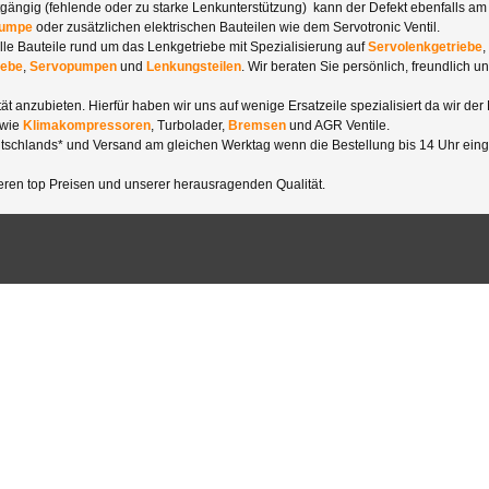
tgängig (fehlende oder zu starke Lenkunterstützung) kann der Defekt ebenfalls a
pumpe
oder zusätzlichen elektrischen Bauteilen wie dem Servotronic Ventil.
 alle Bauteile rund um das Lenkgetriebe mit Spezialisierung auf
Servolenkgetriebe
,
iebe
,
Servopumpen
und
Lenkungsteilen
. Wir beraten Sie persönlich, freundlich 
ät anzubieten. Hierfür haben wir uns auf wenige Ersatzeile spezialisiert da wir der
 wie
Klimakompressoren
, Turbolader,
Bremsen
und AGR Ventile.
tschlands* und Versand am gleichen Werktag wenn die Bestellung bis 14 Uhr eing
ren top Preisen und unserer herausragenden Qualität.