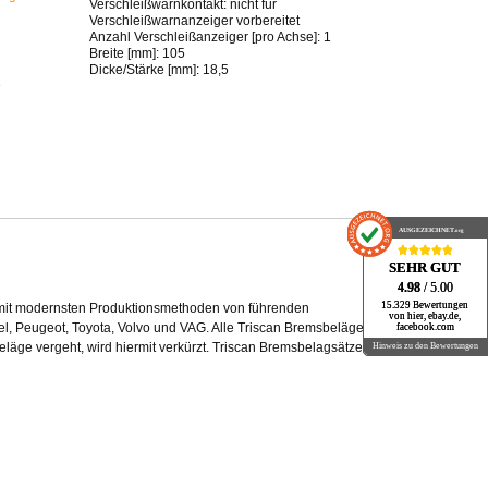
Verschleißwarnkontakt: nicht für
Verschleißwarnanzeiger vorbereitet
Anzahl Verschleißanzeiger [pro Achse]: 1
Breite [mm]: 105
Dicke/Stärke [mm]: 18,5
D
AUSGEZEICHNET
AUSGEZEICHNET
.org
.org
SEHR GUT
SEHR GUT
4.98
4.98
/ 5.00
/ 5.00
15.329 Bewertungen
15.329 Bewertungen
 mit modernsten Produktionsmethoden von führenden
von hier, ebay.de,
von hier, ebay.de,
el, Peugeot, Toyota, Volvo und VAG. Alle Triscan Bremsbeläge
facebook.com
facebook.com
äge vergeht, wird hiermit verkürzt. Triscan Bremsbelagsätze
Hinweis zu den Bewertungen
Hinweis zu den Bewertungen