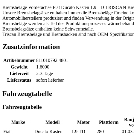
Bremsbeläge Vorderachse Fiat Ducato Kasten 1.9 TD TRISCAN Bre
Unsere Bremsbelagsätze enthalten immer die Bremsbeläge für eine k
Automobilherstellern produziert und finden Verwendung in der Orig
Bremsbeläge werden als Teil des Produktionsprozesses wärmebehandelt
Bremsbelagsätze enthalten keine Schwermetalle.
Triscan Bremsbeläge und Bremsbacken sind nach OEM-Spezifikatione
Zusatzinformation
Artikelnummer
811010792.4801
Gewicht
1.6000
Lieferzeit
2-3 Tage
Lieferstatus
sofort lieferbar
Fahrzeugtabelle
Fahrzeugtabelle
Bauj
Marke
Modell
Motor
Plattform
vo
Fiat
Ducato Kasten
1.9 TD
280
01.03