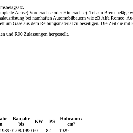
msbelagsatz.
omplette Achse( Vorderachse oder Hinterachse). Triscan Bremsbeläge
inalausrüstung bei namhaften Automobilbauern wie zB Alfa Romeo, Aud
 um Gase aus dem Reibungsmaterial zu beseitigen. Die Zeit die mit Ei
n und R90 Zulassungen hergestellt.
ahr
Baujahr
Hubraum /
KW
PS
n
bis
cm³
.1989
01.08.1990
60
82
1929