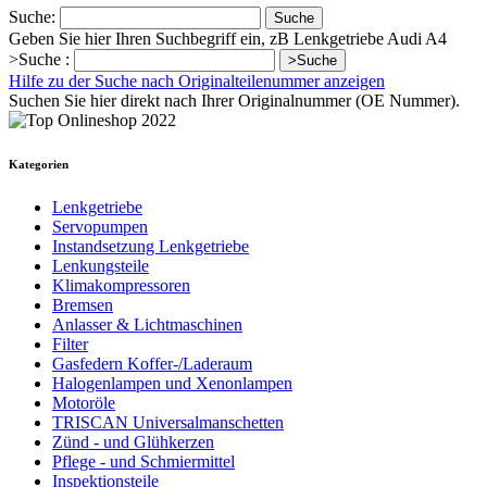
Suche:
Suche
Geben Sie hier Ihren Suchbegriff ein, zB Lenkgetriebe Audi A4
>Suche :
>Suche
Hilfe zu der Suche nach Originalteilenummer anzeigen
Suchen Sie hier direkt nach Ihrer Originalnummer (OE Nummer).
Kategorien
Lenkgetriebe
Servopumpen
Instandsetzung Lenkgetriebe
Lenkungsteile
Klimakompressoren
Bremsen
Anlasser & Lichtmaschinen
Filter
Gasfedern Koffer-/Laderaum
Halogenlampen und Xenonlampen
Motoröle
TRISCAN Universalmanschetten
Zünd - und Glühkerzen
Pflege - und Schmiermittel
Inspektionsteile