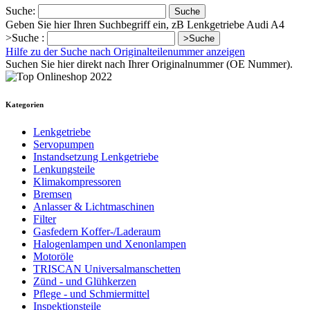
Suche:
Suche
Geben Sie hier Ihren Suchbegriff ein, zB Lenkgetriebe Audi A4
>Suche :
>Suche
Hilfe zu der Suche nach Originalteilenummer anzeigen
Suchen Sie hier direkt nach Ihrer Originalnummer (OE Nummer).
Kategorien
Lenkgetriebe
Servopumpen
Instandsetzung Lenkgetriebe
Lenkungsteile
Klimakompressoren
Bremsen
Anlasser & Lichtmaschinen
Filter
Gasfedern Koffer-/Laderaum
Halogenlampen und Xenonlampen
Motoröle
TRISCAN Universalmanschetten
Zünd - und Glühkerzen
Pflege - und Schmiermittel
Inspektionsteile