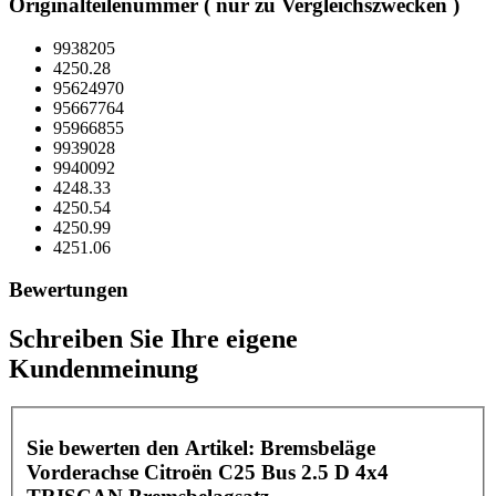
Originalteilenummer ( nur zu Vergleichszwecken )
9938205
4250.28
95624970
95667764
95966855
9939028
9940092
4248.33
4250.54
4250.99
4251.06
Bewertungen
Schreiben Sie Ihre eigene
Kundenmeinung
Sie bewerten den Artikel:
Bremsbeläge
Vorderachse Citroën C25 Bus 2.5 D 4x4