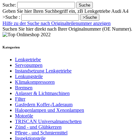
Suche:
Suche
Geben Sie hier Ihren Suchbegriff ein, zB Lenkgetriebe Audi A4
>Suche :
>Suche
Hilfe zu der Suche nach Originalteilenummer anzeigen
Suchen Sie hier direkt nach Ihrer Originalnummer (OE Nummer).
Kategorien
Lenkgetriebe
Servopumpen
Instandsetzung Lenkgetriebe
Lenkungsteile
Klimakompressoren
Bremsen
Anlasser & Lichtmaschinen
Filter
Gasfedern Koffer-/Laderaum
Halogenlampen und Xenonlampen
Motoröle
TRISCAN Universalmanschetten
Zünd - und Glühkerzen
Pflege - und Schmiermittel
Inspektionsteile