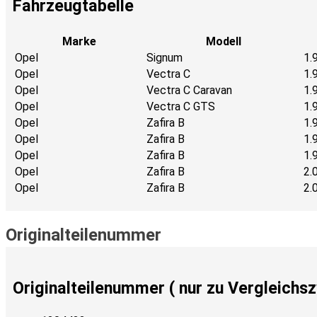
Fahrzeugtabelle
Marke
Modell
Opel
Signum
1.
Opel
Vectra C
1.
Opel
Vectra C Caravan
1.
Opel
Vectra C GTS
1.
Opel
Zafira B
1.
Opel
Zafira B
1.
Opel
Zafira B
1.
Opel
Zafira B
2.
Opel
Zafira B
2.
Originalteilenummer
Originalteilenummer ( nur zu Vergleichs