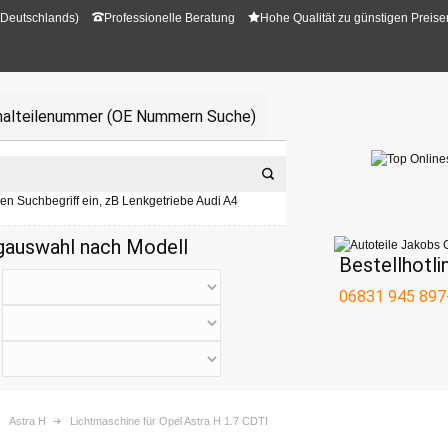
 Deutschlands)
Professionelle Beratung
Hohe Qualität zu günstigen Preise
inalteilenummer (OE Nummern Suche)
ren Suchbegriff ein, zB Lenkgetriebe Audi A4
gauswahl nach Modell
Bestellhotli
06831 945 897
Astra H
Lichtmaschine für Opel Astra H 1.7 CDTI