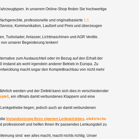
Fahrzeugtypen. In unserem Online-Shop finden Sie hochwertige
fachgerechte, professionelle und originalbasierte
1:1
 Service, Kommunikation, Laufzeit und Preis und überzeugen
n, Turbolader, Anlasser, Lichtmaschinen und AGR Ventile.
h von unserer Begeisterung lenken!
lternative zum Austauschteil oder im Bezug auf den Erhalt der
instand als wohl irgendein anderer Betrieb in Europa. Zu
entwicklung macht sogar den Komplettnachbau von nicht mehr
efährlich werden und der Defekt kann sich dies in verschiedenster
spiel
)
, ein oftmals damit verbundenes Klappern und eine
m Lenkgetriebe liegen, jedoch auch an damit verbundenen
 die
Instandsetzung Ihres eigenen Lenkgetriebes,
elektrische
und professionell und helfen Ihnen Ihr passendes Lenkungsteil zu
 Meinung sind: wer alles macht, macht nichts richtig. Unser