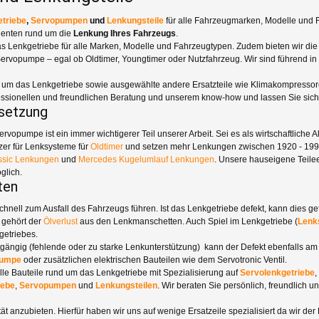
triebe
,
Servopumpen
und
Lenkungsteile
für alle Fahrzeugmarken, Modelle und 
enten rund um die
Lenkung Ihres Fahrzeugs
.
as Lenkgetriebe für alle Marken, Modelle und Fahrzeugtypen. Zudem bieten wir die 
ervopumpe – egal ob Oldtimer, Youngtimer oder Nutzfahrzeug. Wir sind führend in
d um das Lenkgetriebe sowie ausgewählte andere Ersatzteile wie Klimakompressore
ofessionellen und freundlichen Beratung und unserem know-how und lassen Sie sic
dsetzung
opumpe ist ein immer wichtigerer Teil unserer Arbeit. Sei es als wirtschaftliche A
zer für Lenksysteme für
Oldtimer
und setzen mehr Lenkungen zwischen 1920 - 1990 
sic Lenkungen
und
Mercedes Kugelumlauf Lenkungen
. Unsere hauseigene Teile
glich.
ten
schnell zum Ausfall des Fahrzeugs führen. Ist das Lenkgetriebe defekt, kann dies g
 gehört der
Ölverlust
aus den Lenkmanschetten. Auch Spiel im Lenkgetriebe (
Lenk
getriebes.
tgängig (fehlende oder zu starke Lenkunterstützung) kann der Defekt ebenfalls a
pumpe
oder zusätzlichen elektrischen Bauteilen wie dem Servotronic Ventil.
 alle Bauteile rund um das Lenkgetriebe mit Spezialisierung auf
Servolenkgetriebe
,
iebe
,
Servopumpen
und
Lenkungsteilen
. Wir beraten Sie persönlich, freundlich 
ät anzubieten. Hierfür haben wir uns auf wenige Ersatzeile spezialisiert da wir der