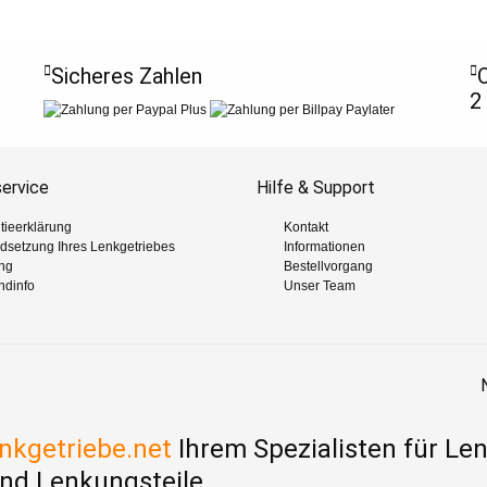
Sicheres Zahlen
O
2
ervice
Hilfe & Support
tieerklärung
Kontakt
ndsetzung Ihres Lenkgetriebes
Informationen
ng
Bestellvorgang
ndinfo
Unser Team
nkgetriebe.net
Ihrem Spezialisten für Le
nd Lenkungsteile