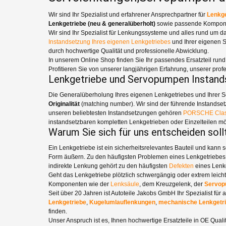
Wir sind Ihr Spezialist und erfahrener Ansprechpartner für
Lenkge
Lenkgetriebe (neu & generalüberholt)
sowie passende Kompon
Wir sind Ihr Spezialist für Lenkungssysteme und alles rund um d
Instandsetzung Ihres eigenen Lenkgetriebes
und Ihrer eigenen S
durch hochwertige Qualität und professionelle Abwicklung.
In unserem Online Shop finden Sie Ihr passendes Ersatzteil run
Profitieren Sie von unserer langjährigen Erfahrung, unserer pr
Lenkgetriebe und Servopumpen Instan
Die Generalüberholung Ihres eigenen Lenkgetriebes und Ihrer Serv
Originalität
(matching number). Wir sind der führende Instandset
unseren beliebtesten Instandsetzungen gehören
PORSCHE Clas
instandsetzbaren kompletten Lenkgetrieben oder Einzelteilen mö
Warum Sie sich für uns entscheiden soll
Ein Lenkgetriebe ist ein sicherheitsrelevantes Bauteil und kann 
Form äußern. Zu den häufigsten Problemen eines Lenkgetriebes
indirekte Lenkung gehört zu den häufigsten
Defekten
eines Lenk
Geht das Lenkgetriebe plötzlich schwergängig oder extrem leich
Komponenten wie der
Lenksäule
, dem Kreuzgelenk, der
Servo
Seit über 20 Jahren ist Autoteile Jakobs GmbH Ihr Spezialist für
Lenkgetriebe
,
Kugelumlauflenkungen
,
mechanische
Lenkgetr
finden.
Unser Anspruch ist es, Ihnen hochwertige Ersatzteile in OE Qualit