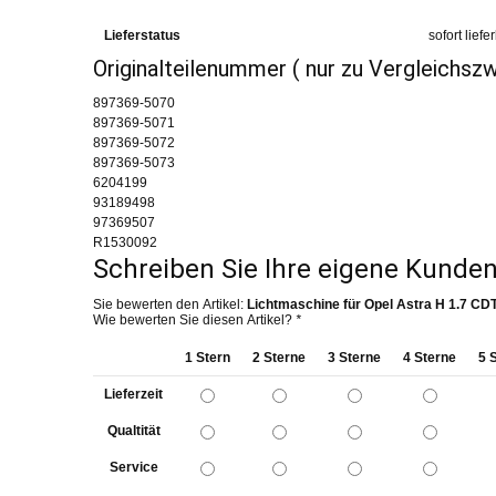
Lieferstatus
sofort liefe
Originalteilenummer ( nur zu Vergleichsz
897369-5070
897369-5071
897369-5072
897369-5073
6204199
93189498
97369507
R1530092
Schreiben Sie Ihre eigene Kund
Sie bewerten den Artikel:
Lichtmaschine für Opel Astra H 1.7 CDT
Wie bewerten Sie diesen Artikel?
*
1 Stern
2 Sterne
3 Sterne
4 Sterne
5 
Lieferzeit
Qualtität
Service