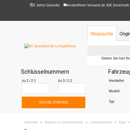
2 Jahre Garantie
Kostenfreier Versand ab 30€ (innerhalb
Shopsuche
Orig
Geben Sie hier Ih
Schlüsselnummern
Fahrzeu
zu 2 / 2.1
zu 3 / 2.2
Hersteller
Modell
Typ
SUCHE STARTEN
Hilfe anzeigen
Startseite
Anlasser & Lichtmaschinen
Lichtmaschinen
Opel