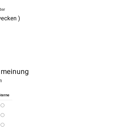
rbar
wecken )
enmeinung
I
Sterne