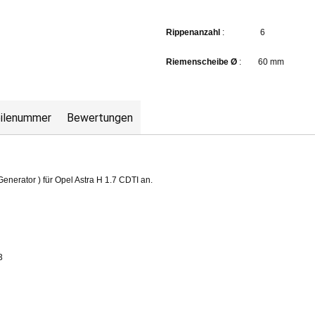
Rippenanzahl
: 6
Riemenscheibe Ø
: 60 mm
teilenummer
Bewertungen
Generator ) für Opel Astra H 1.7 CDTI an.
3