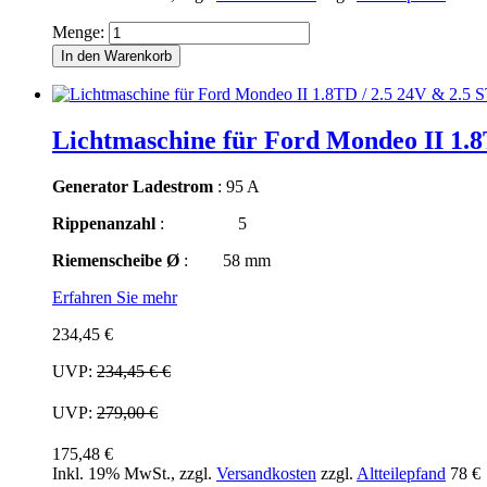
Menge:
In den Warenkorb
Lichtmaschine für Ford Mondeo II 1.8
Generator Ladestrom
: 95 A
Rippenanzahl
: 5
Riemenscheibe Ø
: 58 mm
Erfahren Sie mehr
234,45 €
UVP:
234,45 €
€
UVP:
279,00 €
175,48 €
Inkl. 19% MwSt.
,
zzgl.
Versandkosten
zzgl.
Altteilepfand
78 €