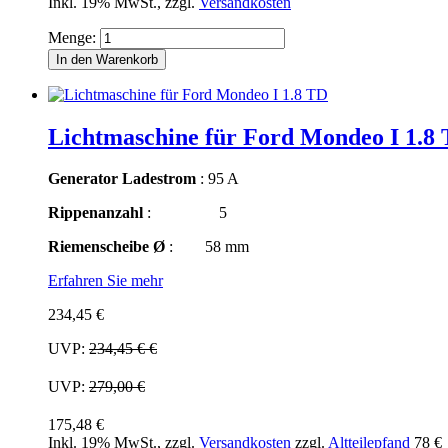
Inkl. 19% MwSt.
,
zzgl.
Versandkosten
Menge:
In den Warenkorb
Lichtmaschine für Ford Mondeo I 1.8
Generator Ladestrom
: 95 A
Rippenanzahl
: 5
Riemenscheibe Ø
: 58 mm
Erfahren Sie mehr
234,45 €
UVP:
234,45 €
€
UVP:
279,00 €
175,48 €
Inkl. 19% MwSt.
,
zzgl.
Versandkosten
zzgl.
Altteilepfand
78 €