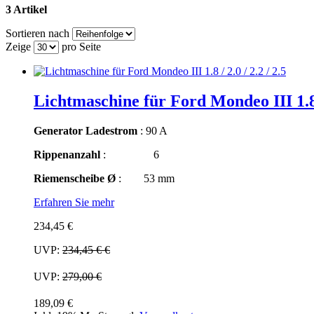
3 Artikel
Sortieren nach
Zeige
pro Seite
Lichtmaschine für Ford Mondeo III 1.8 /
Generator Ladestrom
: 90 A
Rippenanzahl
: 6
Riemenscheibe Ø
: 53 mm
Erfahren Sie mehr
234,45 €
UVP:
234,45 €
€
UVP:
279,00 €
189,09 €