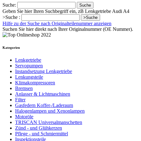
Suche:
Suche
Geben Sie hier Ihren Suchbegriff ein, zB Lenkgetriebe Audi A4
>Suche :
>Suche
Hilfe zu der Suche nach Originalteilenummer anzeigen
Suchen Sie hier direkt nach Ihrer Originalnummer (OE Nummer).
Kategorien
Lenkgetriebe
Servopumpen
Instandsetzung Lenkgetriebe
Lenkungsteile
Klimakompressoren
Bremsen
Anlasser & Lichtmaschinen
Filter
Gasfedern Koffer-/Laderaum
Halogenlampen und Xenonlampen
Motoröle
TRISCAN Universalmanschetten
Zünd - und Glühkerzen
Pflege - und Schmiermittel
Inspektionsteile