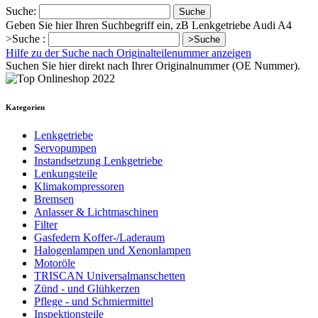
Suche:
Suche
Geben Sie hier Ihren Suchbegriff ein, zB Lenkgetriebe Audi A4
>Suche :
>Suche
Hilfe zu der Suche nach Originalteilenummer anzeigen
Suchen Sie hier direkt nach Ihrer Originalnummer (OE Nummer).
Kategorien
Lenkgetriebe
Servopumpen
Instandsetzung Lenkgetriebe
Lenkungsteile
Klimakompressoren
Bremsen
Anlasser & Lichtmaschinen
Filter
Gasfedern Koffer-/Laderaum
Halogenlampen und Xenonlampen
Motoröle
TRISCAN Universalmanschetten
Zünd - und Glühkerzen
Pflege - und Schmiermittel
Inspektionsteile