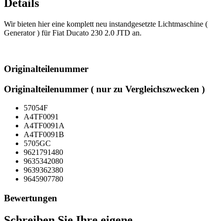
Details
Wir bieten hier eine komplett neu instandgesetzte Lichtmaschine (
Generator ) für Fiat Ducato 230 2.0 JTD an.
Originalteilenummer
Originalteilenummer ( nur zu Vergleichszwecken )
57054F
A4TF0091
A4TF0091A
A4TF0091B
5705GC
9621791480
9635342080
9639362380
9645907780
Bewertungen
Schreiben Sie Ihre eigene