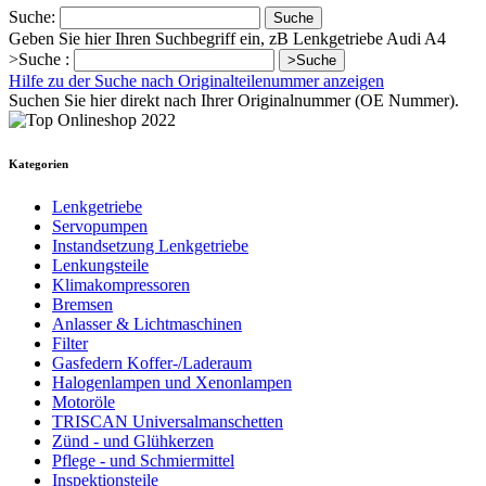
Suche:
Suche
Geben Sie hier Ihren Suchbegriff ein, zB Lenkgetriebe Audi A4
>Suche :
>Suche
Hilfe zu der Suche nach Originalteilenummer anzeigen
Suchen Sie hier direkt nach Ihrer Originalnummer (OE Nummer).
Kategorien
Lenkgetriebe
Servopumpen
Instandsetzung Lenkgetriebe
Lenkungsteile
Klimakompressoren
Bremsen
Anlasser & Lichtmaschinen
Filter
Gasfedern Koffer-/Laderaum
Halogenlampen und Xenonlampen
Motoröle
TRISCAN Universalmanschetten
Zünd - und Glühkerzen
Pflege - und Schmiermittel
Inspektionsteile