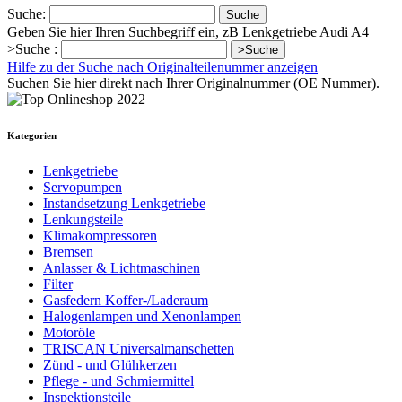
Suche:
Suche
Geben Sie hier Ihren Suchbegriff ein, zB Lenkgetriebe Audi A4
>Suche :
>Suche
Hilfe zu der Suche nach Originalteilenummer anzeigen
Suchen Sie hier direkt nach Ihrer Originalnummer (OE Nummer).
Kategorien
Lenkgetriebe
Servopumpen
Instandsetzung Lenkgetriebe
Lenkungsteile
Klimakompressoren
Bremsen
Anlasser & Lichtmaschinen
Filter
Gasfedern Koffer-/Laderaum
Halogenlampen und Xenonlampen
Motoröle
TRISCAN Universalmanschetten
Zünd - und Glühkerzen
Pflege - und Schmiermittel
Inspektionsteile