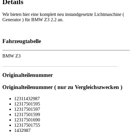
Details
Wir bieten hier eine komplett neu instandgesetzte Lichtmaschine (
Generator ) für BMW Z3 2.2 an.
Fahrzeugtabelle
BMW Z3
Originalteilenummer
Originalteilenummer ( nur zu Vergleichszwecken )
12311432987
12317501595
12317501597
12317501599
12317501690
12317501755
1432987