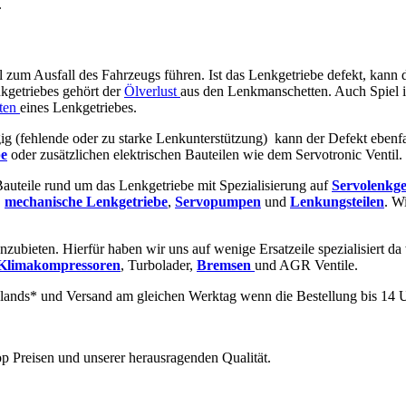
.
ll zum Ausfall des Fahrzeugs führen. Ist das Lenkgetriebe defekt, kann 
kgetriebes gehört der
Ölverlust
aus den Lenkmanschetten. Auch Spiel 
ten
eines Lenkgetriebes.
ig (fehlende oder zu starke Lenkunterstützung) kann der Defekt ebenf
e
oder zusätzlichen elektrischen Bauteilen wie dem Servotronic Ventil.
 Bauteile rund um das Lenkgetriebe mit Spezialisierung auf
Servolenkge
,
mechanische
Lenkgetriebe
,
Servopumpen
und
Lenkungsteilen
. W
nzubieten. Hierfür haben wir uns auf wenige Ersatzeile spezialisiert da
Klimakompressoren
, Turbolader,
Bremsen
und AGR Ventile.
lands* und Versand am gleichen Werktag wenn die Bestellung bis 14 U
p Preisen und unserer herausragenden Qualität.