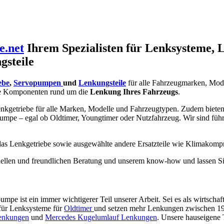
e.net
Ihrem Spezialisten für Lenksysteme, 
gsteile
ebe
,
Servopumpen
und
Lenkungsteile
für alle Fahrzeugmarken, Mod
e Komponenten rund um die
Lenkung Ihres Fahrzeugs
.
nkgetriebe für alle Marken, Modelle und Fahrzeugtypen. Zudem bieten w
umpe – egal ob Oldtimer, Youngtimer oder Nutzfahrzeug. Wir sind füh
 das Lenkgetriebe sowie ausgewählte andere Ersatzteile wie Klimakomp
ionellen und freundlichen Beratung und unserem know-how und lassen Si
pe ist ein immer wichtigerer Teil unserer Arbeit. Sei es als wirtschaf
 für Lenksysteme für
Oldtimer
und setzen mehr Lenkungen zwischen 1920
enkungen
und
Mercedes Kugelumlauf Lenkungen
. Unsere hauseigene