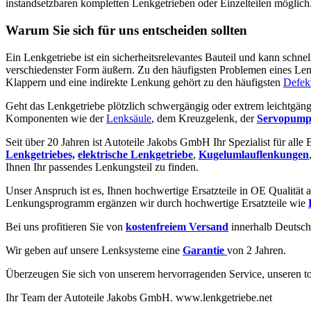
instandsetzbaren kompletten Lenkgetrieben oder Einzelteilen möglich
Warum Sie sich für uns entscheiden sollten
Ein Lenkgetriebe ist ein sicherheitsrelevantes Bauteil und kann schne
verschiedenster Form äußern. Zu den häufigsten Problemen eines Len
Klappern und eine indirekte Lenkung gehört zu den häufigsten
Defek
Geht das Lenkgetriebe plötzlich schwergängig oder extrem leichtgäng
Komponenten wie der
Lenksäule
, dem Kreuzgelenk, der
Servopump
Seit über 20 Jahren ist Autoteile Jakobs GmbH Ihr Spezialist für alle
Lenkgetriebes,
elektrische Lenkgetriebe
,
Kugelumlauflenkungen
Ihnen Ihr passendes Lenkungsteil zu finden.
Unser Anspruch ist es, Ihnen hochwertige Ersatzteile in OE Qualität a
Lenkungsprogramm ergänzen wir durch hochwertige Ersatzteile wie
Bei uns profitieren Sie von
kostenfreiem Versand
innerhalb Deutsch
Wir geben auf unsere Lenksysteme eine
Garantie
von 2 Jahren.
Überzeugen Sie sich von unserem hervorragenden Service, unseren to
Ihr Team der Autoteile Jakobs GmbH. www.lenkgetriebe.net