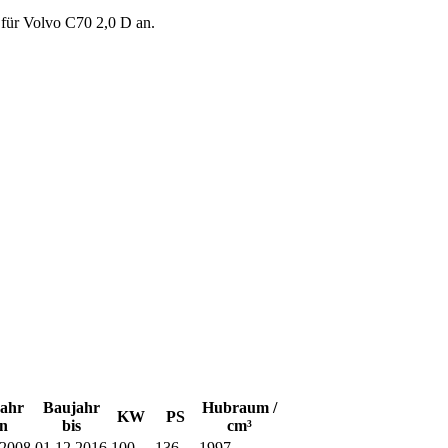
) für Volvo C70 2,0 D an.
ahr
Baujahr
Hubraum /
KW
PS
n
bis
cm³
.2008
01.12.2016
100
136
1997