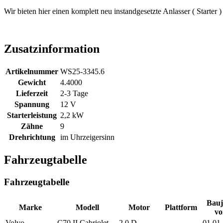
Wir bieten hier einen komplett neu instandgesetzte Anlasser ( Starter 
Zusatzinformation
Artikelnummer
WS25-3345.6
Gewicht
4.4000
Lieferzeit
2-3 Tage
Spannung
12 V
Starterleistung
2,2 kW
Zähne
9
Drehrichtung
im Uhrzeigersinn
Fahrzeugtabelle
Fahrzeugtabelle
Bauj
Marke
Modell
Motor
Plattform
vo
Volvo
C70 II Cabriolet
2.0 D
--
01.01