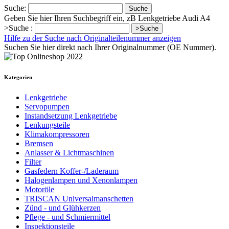
Suche:
Suche
Geben Sie hier Ihren Suchbegriff ein, zB Lenkgetriebe Audi A4
>Suche :
>Suche
Hilfe zu der Suche nach Originalteilenummer anzeigen
Suchen Sie hier direkt nach Ihrer Originalnummer (OE Nummer).
Kategorien
Lenkgetriebe
Servopumpen
Instandsetzung Lenkgetriebe
Lenkungsteile
Klimakompressoren
Bremsen
Anlasser & Lichtmaschinen
Filter
Gasfedern Koffer-/Laderaum
Halogenlampen und Xenonlampen
Motoröle
TRISCAN Universalmanschetten
Zünd - und Glühkerzen
Pflege - und Schmiermittel
Inspektionsteile