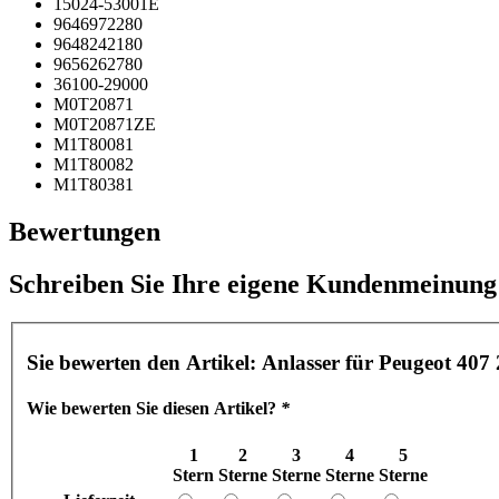
15024-53001E
9646972280
9648242180
9656262780
36100-29000
M0T20871
M0T20871ZE
M1T80081
M1T80082
M1T80381
Bewertungen
Schreiben Sie Ihre eigene Kundenmeinung
Sie bewerten den Artikel:
Anlasser für Peugeot 407
Wie bewerten Sie diesen Artikel?
*
1
2
3
4
5
Stern
Sterne
Sterne
Sterne
Sterne