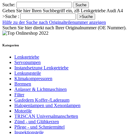
Suche:
Suche
Geben Sie hier Ihren Suchbegriff ein, zB Lenkgetriebe Audi A4
>Suche :
>Suche
Hilfe zu der Suche nach Originalteilenummer anzeigen
Suchen Sie hier direkt nach Ihrer Originalnummer (OE Nummer).
Kategorien
Lenkgetriebe
Servopumpen
Instandsetzung Lenkgetriebe
Lenkungsteile
Klimakompressoren
Bremsen
Anlasser & Lichtmaschinen
Filter
Gasfedern Koffer-/Laderaum
Halogenlampen und Xenonlampen
Motoröle
TRISCAN Universalmanschetten
Zünd - und Glühkerzen
Pflege - und Schmiermittel
Inspektionsteile