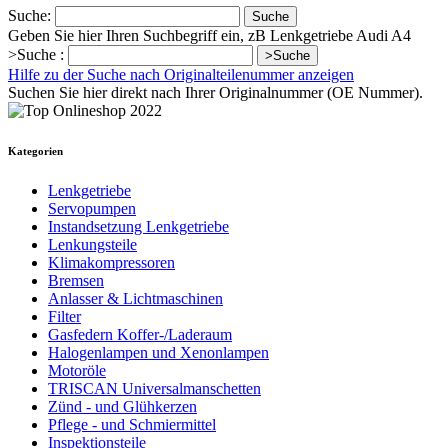
Suche:
Suche
Geben Sie hier Ihren Suchbegriff ein, zB Lenkgetriebe Audi A4
>Suche :
>Suche
Hilfe zu der Suche nach Originalteilenummer anzeigen
Suchen Sie hier direkt nach Ihrer Originalnummer (OE Nummer).
Kategorien
Lenkgetriebe
Servopumpen
Instandsetzung Lenkgetriebe
Lenkungsteile
Klimakompressoren
Bremsen
Anlasser & Lichtmaschinen
Filter
Gasfedern Koffer-/Laderaum
Halogenlampen und Xenonlampen
Motoröle
TRISCAN Universalmanschetten
Zünd - und Glühkerzen
Pflege - und Schmiermittel
Inspektionsteile