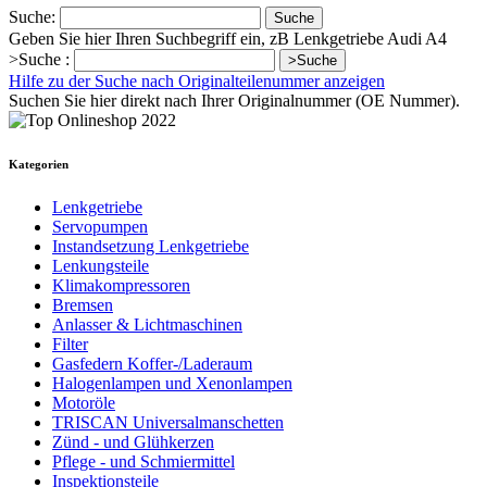
Suche:
Suche
Geben Sie hier Ihren Suchbegriff ein, zB Lenkgetriebe Audi A4
>Suche :
>Suche
Hilfe zu der Suche nach Originalteilenummer anzeigen
Suchen Sie hier direkt nach Ihrer Originalnummer (OE Nummer).
Kategorien
Lenkgetriebe
Servopumpen
Instandsetzung Lenkgetriebe
Lenkungsteile
Klimakompressoren
Bremsen
Anlasser & Lichtmaschinen
Filter
Gasfedern Koffer-/Laderaum
Halogenlampen und Xenonlampen
Motoröle
TRISCAN Universalmanschetten
Zünd - und Glühkerzen
Pflege - und Schmiermittel
Inspektionsteile