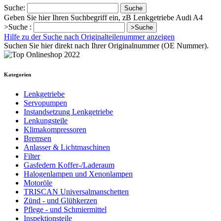
Suche:
Suche
Geben Sie hier Ihren Suchbegriff ein, zB Lenkgetriebe Audi A4
>Suche :
>Suche
Hilfe zu der Suche nach Originalteilenummer anzeigen
Suchen Sie hier direkt nach Ihrer Originalnummer (OE Nummer).
Kategorien
Lenkgetriebe
Servopumpen
Instandsetzung Lenkgetriebe
Lenkungsteile
Klimakompressoren
Bremsen
Anlasser & Lichtmaschinen
Filter
Gasfedern Koffer-/Laderaum
Halogenlampen und Xenonlampen
Motoröle
TRISCAN Universalmanschetten
Zünd - und Glühkerzen
Pflege - und Schmiermittel
Inspektionsteile