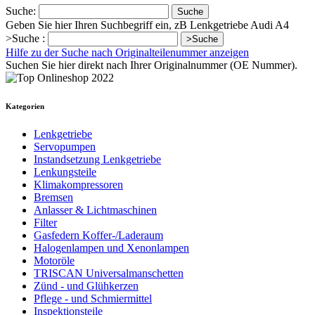
Suche:
Suche
Geben Sie hier Ihren Suchbegriff ein, zB Lenkgetriebe Audi A4
>Suche :
>Suche
Hilfe zu der Suche nach Originalteilenummer anzeigen
Suchen Sie hier direkt nach Ihrer Originalnummer (OE Nummer).
Kategorien
Lenkgetriebe
Servopumpen
Instandsetzung Lenkgetriebe
Lenkungsteile
Klimakompressoren
Bremsen
Anlasser & Lichtmaschinen
Filter
Gasfedern Koffer-/Laderaum
Halogenlampen und Xenonlampen
Motoröle
TRISCAN Universalmanschetten
Zünd - und Glühkerzen
Pflege - und Schmiermittel
Inspektionsteile