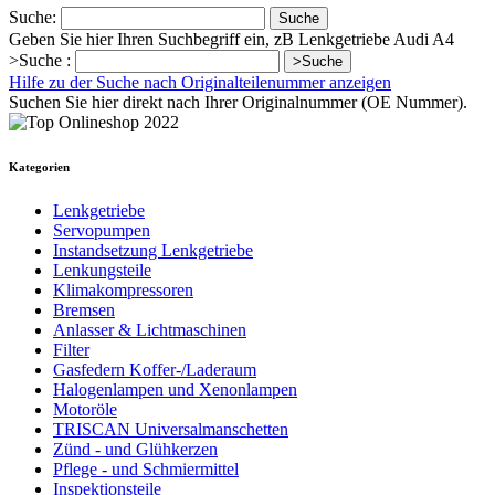
Suche:
Suche
Geben Sie hier Ihren Suchbegriff ein, zB Lenkgetriebe Audi A4
>Suche :
>Suche
Hilfe zu der Suche nach Originalteilenummer anzeigen
Suchen Sie hier direkt nach Ihrer Originalnummer (OE Nummer).
Kategorien
Lenkgetriebe
Servopumpen
Instandsetzung Lenkgetriebe
Lenkungsteile
Klimakompressoren
Bremsen
Anlasser & Lichtmaschinen
Filter
Gasfedern Koffer-/Laderaum
Halogenlampen und Xenonlampen
Motoröle
TRISCAN Universalmanschetten
Zünd - und Glühkerzen
Pflege - und Schmiermittel
Inspektionsteile