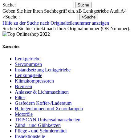
Suche:
Suche
Geben Sie hier Ihren Suchbegriff ein, zB Lenkgetriebe Audi A4
>Suche :
>Suche
Hilfe zu der Suche nach Originalteilenummer anzeigen
Suchen Sie hier direkt nach Ihrer Originalnummer (OE Nummer).
Kategorien
Lenkgetriebe
Servopumpen
Instandsetzung Lenkgetriebe
Lenkungsteile
Klimakompressoren
Bremsen
Anlasser & Lichtmaschinen
Filter
Gasfedern Koffer-/Laderaum
Halogenlampen und Xenonlampen
Motoröle
TRISCAN Universalmanschetten
Zünd - und Glühkerzen
Pflege - und Schmiermittel
Inspektionsteile