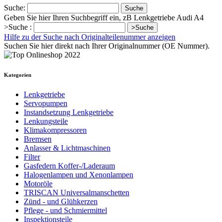
Suche:
Suche
Geben Sie hier Ihren Suchbegriff ein, zB Lenkgetriebe Audi A4
>Suche :
>Suche
Hilfe zu der Suche nach Originalteilenummer anzeigen
Suchen Sie hier direkt nach Ihrer Originalnummer (OE Nummer).
Kategorien
Lenkgetriebe
Servopumpen
Instandsetzung Lenkgetriebe
Lenkungsteile
Klimakompressoren
Bremsen
Anlasser & Lichtmaschinen
Filter
Gasfedern Koffer-/Laderaum
Halogenlampen und Xenonlampen
Motoröle
TRISCAN Universalmanschetten
Zünd - und Glühkerzen
Pflege - und Schmiermittel
Inspektionsteile