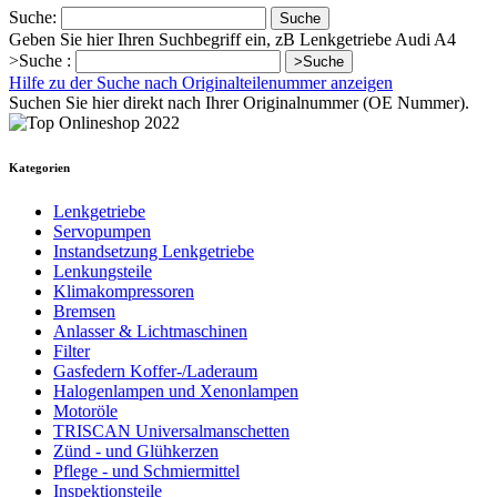
Suche:
Suche
Geben Sie hier Ihren Suchbegriff ein, zB Lenkgetriebe Audi A4
>Suche :
>Suche
Hilfe zu der Suche nach Originalteilenummer anzeigen
Suchen Sie hier direkt nach Ihrer Originalnummer (OE Nummer).
Kategorien
Lenkgetriebe
Servopumpen
Instandsetzung Lenkgetriebe
Lenkungsteile
Klimakompressoren
Bremsen
Anlasser & Lichtmaschinen
Filter
Gasfedern Koffer-/Laderaum
Halogenlampen und Xenonlampen
Motoröle
TRISCAN Universalmanschetten
Zünd - und Glühkerzen
Pflege - und Schmiermittel
Inspektionsteile