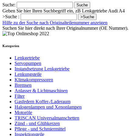
Suche:
Suche
Geben Sie hier Ihren Suchbegriff ein, zB Lenkgetriebe Audi A4
>Suche :
>Suche
Hilfe zu der Suche nach Originalteilenummer anzeigen
Suchen Sie hier direkt nach Ihrer Originalnummer (OE Nummer).
Kategorien
Lenkgetriebe
Servopumpen
Instandsetzung Lenkgetriebe
Lenkungsteile
Klimakompressoren
Bremsen
Anlasser & Lichtmaschinen
Filter
Gasfedern Koffer-/Laderaum
Halogenlampen und Xenonlampen
Motoröle
TRISCAN Universalmanschetten
Zünd - und Glühkerzen
Pflege - und Schmiermittel
Inspektionsteile