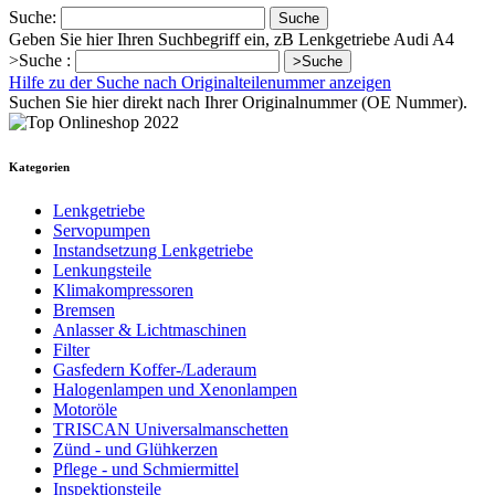
Suche:
Suche
Geben Sie hier Ihren Suchbegriff ein, zB Lenkgetriebe Audi A4
>Suche :
>Suche
Hilfe zu der Suche nach Originalteilenummer anzeigen
Suchen Sie hier direkt nach Ihrer Originalnummer (OE Nummer).
Kategorien
Lenkgetriebe
Servopumpen
Instandsetzung Lenkgetriebe
Lenkungsteile
Klimakompressoren
Bremsen
Anlasser & Lichtmaschinen
Filter
Gasfedern Koffer-/Laderaum
Halogenlampen und Xenonlampen
Motoröle
TRISCAN Universalmanschetten
Zünd - und Glühkerzen
Pflege - und Schmiermittel
Inspektionsteile