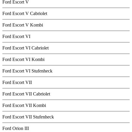
Ford Escort V
Ford Escort V Cabriolet
Ford Escort V Kombi
Ford Escort VI
Ford Escort VI Cabriolet
Ford Escort VI Kombi
Ford Escort VI Stufenheck
Ford Escort VII
Ford Escort VII Cabriolet
Ford Escort VII Kombi
Ford Escort VII Stufenheck
Ford Orion III