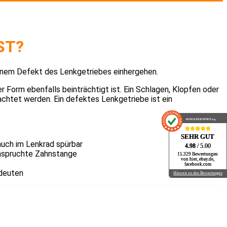
ST?
einem Defekt des Lenkgetriebes einhergehen.
 Form ebenfalls beinträchtigt ist. Ein Schlagen, Klopfen oder
chtet werden. Ein defektes Lenkgetriebe ist ein
AUSGEZEICHNET
AUSGEZEICHNET
.org
.org
SEHR GUT
SEHR GUT
auch im Lenkrad spürbar
4.98
4.98
/ 5.00
/ 5.00
eanspruchte Zahnstange
15.329 Bewertungen
15.329 Bewertungen
von hier, ebay.de,
von hier, ebay.de,
facebook.com
facebook.com
ndeuten
Hinweis zu den Bewertungen
Hinweis zu den Bewertungen