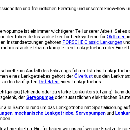
rofessionellen und freundlichen Beratung und unserem know-how u
rvopumpe ist ein immer wichtigerer Teil unserer Arbeit. Sei es 
ind der führende Instandsetzer für Lenksysteme für
Oldtimer
un
esten Instandsetzungen gehören
PORSCHE Classic Lenkungen
un
mehr instandsetzbaren kompletten Lenkgetrieben oder Einzelte
n schnell zum Ausfall des Fahrzeugs führen. Ist das Lenkgetrieb
emen eines Lenkgetriebes gehört der
Ölverlust
aus den Lenkmans
t zu den häufigsten
Defekten
eines Lenkgetriebes.
chtgängig (fehlende oder zu starke Lenkunterstützung) kann de
uzgelenk, der
Servopumpe
oder zusätzlichen elektrischen Baute
ür alle Bauteile rund um das Lenkgetriebe mit Spezialisierung au
kungen
,
mechanische
Lenkgetriebe
,
Servopumpen
und
Lenkun
inden.
ität anzubieten. Hierfür haben wir uns auf wenige Ersatzeile spe