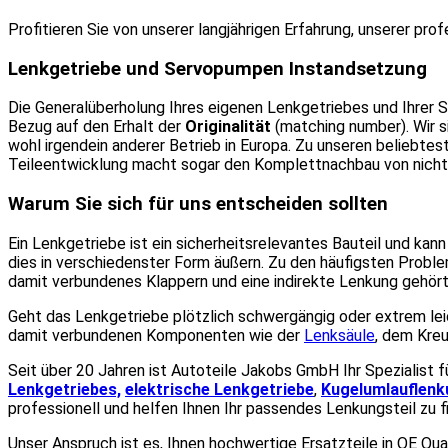
Profitieren Sie von unserer langjährigen Erfahrung, unserer p
Lenkgetriebe und Servopumpen Instandsetzung
Die Generalüberholung Ihres eigenen Lenkgetriebes und Ihrer Se
Bezug auf den Erhalt der
Originalität
(matching number). Wir s
wohl irgendein anderer Betrieb in Europa. Zu unseren beliebt
Teileentwicklung macht sogar den Komplettnachbau von nicht 
Warum Sie sich für uns entscheiden sollten
Ein Lenkgetriebe ist ein sicherheitsrelevantes Bauteil und kan
dies in verschiedenster Form äußern. Zu den häufigsten Probl
damit verbundenes Klappern und eine indirekte Lenkung gehör
Geht das Lenkgetriebe plötzlich schwergängig oder extrem lei
damit verbundenen Komponenten wie der
Lenksäule
, dem Kre
Seit über 20 Jahren ist Autoteile Jakobs GmbH Ihr Spezialist f
Lenkgetriebes,
elektrische Lenkgetriebe
,
Kugelumlauflen
professionell und helfen Ihnen Ihr passendes Lenkungsteil zu f
Unser Anspruch ist es, Ihnen hochwertige Ersatzteile in OE Qual