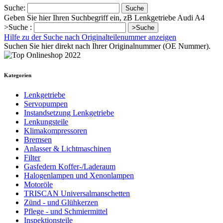
Suche:
Suche
Geben Sie hier Ihren Suchbegriff ein, zB Lenkgetriebe Audi A4
>Suche :
>Suche
Hilfe zu der Suche nach Originalteilenummer anzeigen
Suchen Sie hier direkt nach Ihrer Originalnummer (OE Nummer).
Kategorien
Lenkgetriebe
Servopumpen
Instandsetzung Lenkgetriebe
Lenkungsteile
Klimakompressoren
Bremsen
Anlasser & Lichtmaschinen
Filter
Gasfedern Koffer-/Laderaum
Halogenlampen und Xenonlampen
Motoröle
TRISCAN Universalmanschetten
Zünd - und Glühkerzen
Pflege - und Schmiermittel
Inspektionsteile